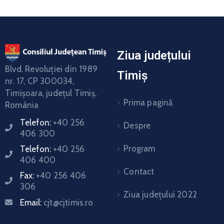
Ziua județului
Blvd. Revoluţiei din 1989
Timiș
nr. 17, CP 300034,
Timişoara, judeţul Timiş,
Prima pagină
România
Telefon:
+40 256
Despre
406 300
Program
Telefon:
+40 256
406 400
Contact
Fax:
+40 256 406
306
Ziua județului 2022
Email:
cjt@cjtimis.ro