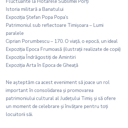
Fluctuante la Hotarele Sublimei Porți
Istoria militară a Banatului
Expoziția Ștefan Popa Popa’s
Patrimoniul sub reflectoare Timișoara – Lumi
paralele
Ciprian Porumbescu – 170. O viață, o epocă, un ideal
Expoziția Epoca Frumoasă (ilustrații realizate de copii)
Expoziția Îndrăgostiți de Amintiri
Expoziția Arta în Epoca de Gheață
Ne așteptăm ca acest eveniment să joace un rol
important în consolidarea și promovarea
patrimoniului cultural al Județului Timiș și să ofere
un moment de celebrare și învățare pentru toți
locuitorii săi.