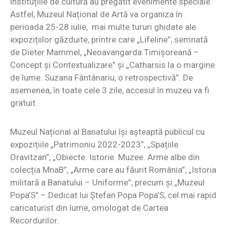
instituțiile de cultură au pregătit evenimente speciale.
Astfel, Muzeul Național de Artă va organiza în
perioada 25-28 iulie, mai multe tururi ghidate ale
expozițiilor găzduite, printre care „Lifeline”, semnată
de Dieter Mammel, „Neoavangarda Timișoreană –
Concept și Contextualizare” și „Catharsis la o margine
de lume. Suzana Fântânariu, o retrospectivă”. De
asemenea, în toate cele 3 zile, accesul în muzeu va fi
gratuit.
Muzeul Național al Banatului își așteaptă publicul cu
expozițiile „Patrimoniu 2022-2023”, „Spațiile
Oravitzan”, „Obiecte. Istorie. Muzee. Arme albe din
colecția MnaB”, „Arme care au făurit România”, „Istoria
militară a Banatului – Uniforme”, precum și „Muzeul
Popa’S” – Dedicat lui Ștefan Popa Popa’S, cel mai rapid
caricaturist din lume, omologat de Cartea
Recordurilor.