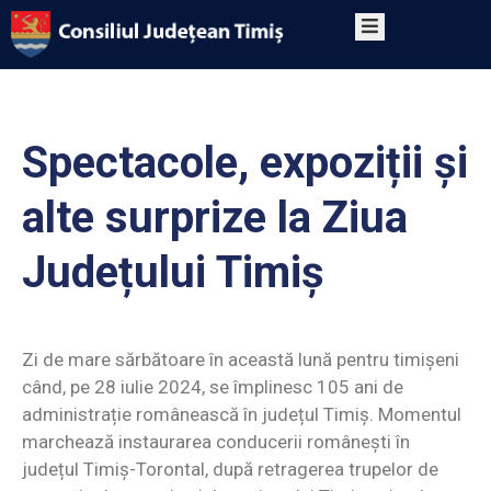
PRIMA
PAGINĂ
DESPRE
Spectacole, expoziții și
PROGRAM
CONTACT
alte surprize la Ziua
Județului Timiș
Zi de mare sărbătoare în această lună pentru timișeni
când, pe 28 iulie 2024, se împlinesc 105 ani de
administrație românească în județul Timiș. Momentul
marchează instaurarea conducerii românești în
județul Timiș-Torontal, după retragerea trupelor de