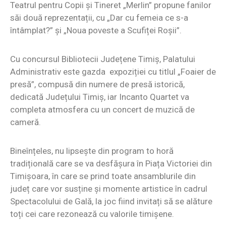
Teatrul pentru Copii și Tineret „Merlin” propune fanilor
săi două reprezentații, cu „Dar cu femeia ce s-a
întâmplat?” și „Noua poveste a Scufiței Roșii”.
Cu concursul Bibliotecii Județene Timiș, Palatului
Administrativ este gazda expoziției cu titlul „Foaier de
presă”, compusă din numere de presă istorică,
dedicată Județului Timiș, iar Incanto Quartet va
completa atmosfera cu un concert de muzică de
cameră.
Bineînțeles, nu lipsește din program to horă
tradițională care se va desfășura în Piața Victoriei din
Timișoara, în care se prind toate ansamblurile din
județ care vor susține și momente artistice în cadrul
Spectacolului de Gală, la joc fiind invitați să se alăture
toți cei care rezonează cu valorile timișene.