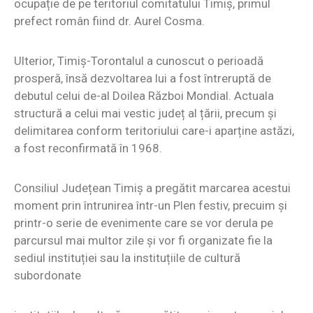
ocupație de pe teritoriul comitatului Timiș, primul
prefect român fiind dr. Aurel Cosma.
Ulterior, Timiș-Torontalul a cunoscut o perioadă
prosperă, însă dezvoltarea lui a fost întreruptă de
debutul celui de-al Doilea Război Mondial. Actuala
structură a celui mai vestic județ al țării, precum și
delimitarea conform teritoriului care-i aparține astăzi,
a fost reconfirmată în 1968.
Consiliul Județean Timiș a pregătit marcarea acestui
moment prin întrunirea într-un Plen festiv, precuim și
printr-o serie de evenimente care se vor derula pe
parcursul mai multor zile și vor fi organizate fie la
sediul instituției sau la instituțiile de cultură
subordonate