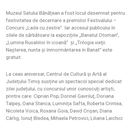
Muzeul Satului Bănățean a fost locul desemnat pentru
festivitatea de decernare a premiilor Festivalului –
Concurs „Lada cu zestre”. Iar accesul publicului în
zilele de sărbătoare la expozițiile „Banatul Otoman”,
„Lumina Rusaliilor în icoană” și „Trilogia vieţii.
Naşterea, nunta şi înmormântarea în Banat” este
gratuit.
La ceas aniversar, Centrul de Cultură și Artă al
Județului Timiș susține un spectacol special dedicat
zilei județului, cu concursul unor cunoscuți artiști,
printre care: Ciprian Pop, Dorinel Gavriluț, Doriana
Talpeș, Oana Stanca, Luminița Safta, Roberta Crintea,
Nicoleta Voica, Roxana Goia, David Crișan, Diana
Cârlig, Ionuț Bledea, Mihaela Petrovici, Liliana Laichici.