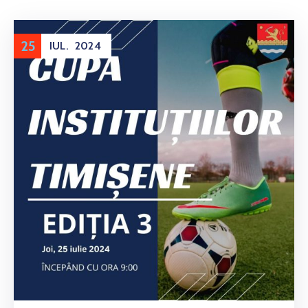
25
IUL.
2024