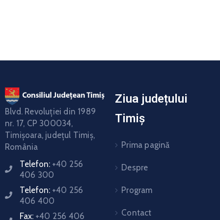
Ziua județului
Blvd. Revoluţiei din 1989
Timiș
nr. 17, CP 300034,
Timişoara, judeţul Timiş,
Prima pagină
România
Telefon:
+40 256
Despre
406 300
Program
Telefon:
+40 256
406 400
Contact
Fax:
+40 256 406