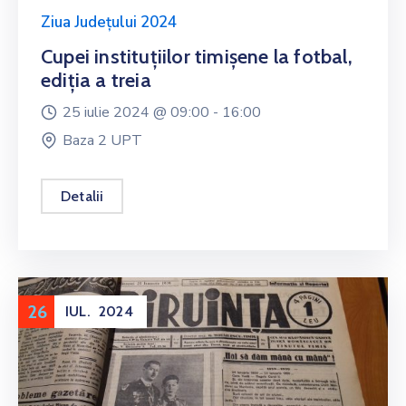
Ziua Județului 2024
Cupei instituțiilor timișene la fotbal,
ediția a treia
25 iulie 2024 @
09:00 -
16:00
Baza 2 UPT
Detalii
26
IUL.
2024